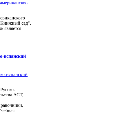
мериканского
 "Книжный сад",
рь является
ко-испанский
Русско-
льства АСТ,
правочники,
Учебная
.