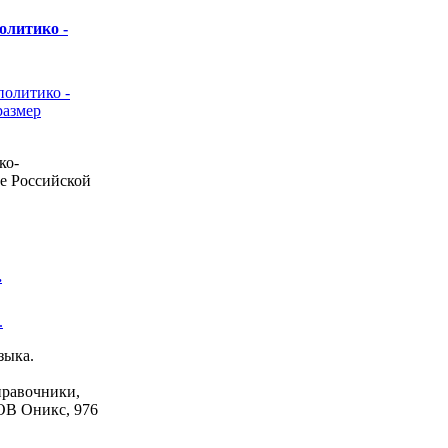
олитико -
ко-
е Российской
.
зыка.
правочники,
ОВ Оникс, 976