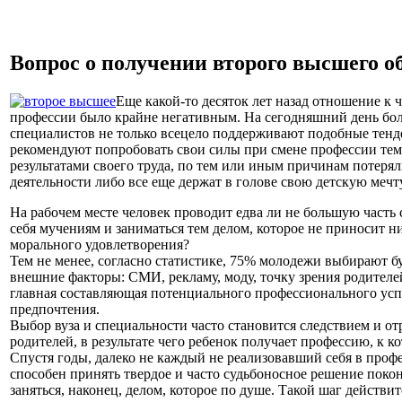
Вопрос о получении второго высшего о
Еще какой-то десяток лет назад отношение к 
профессии было крайне негативным. На сегодняшний день бо
специалистов не только всецело поддерживают подобные тенд
рекомендуют попробовать свои силы при смене профессии тем
результатами своего труда, по тем или иным причинам потерял
деятельности либо все еще держат в голове свою детскую мечт
На рабочем месте человек проводит едва ли не большую часть 
себя мучениям и заниматься тем делом, которое не приносит н
морального удовлетворения?
Тем не менее, согласно статистике, 75% молодежи выбирают 
внешние факторы: СМИ, рекламу, моду, точку зрения родителе
главная составляющая потенциального профессионального усп
предпочтения.
Выбор вуза и специальности часто становится следствием и 
родителей, в результате чего ребенок получает профессию, к к
Спустя годы, далеко не каждый не реализовавший себя в проф
способен принять твердое и часто судьбоносное решение поко
заняться, наконец, делом, которое по душе. Такой шаг действ