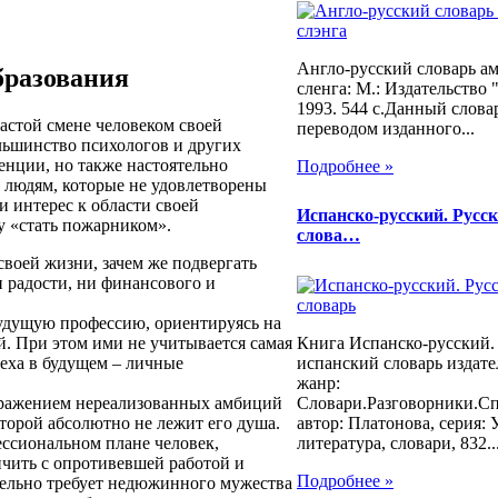
Англо-русский словарь а
бразования
сленга: М.: Издательство
1993. 544 с.Данный слова
частой смене человеком своей
переводом изданного...
льшинство психологов и других
енции, но также настоятельно
Подробнее »
 людям, которые не удовлетворены
и интерес к области своей
Испанско-русский. Русс
у «стать пожарником».
слова…
своей жизни, зачем же подвергать
и радости, ни финансового и
будущую профессию, ориентируясь на
й. При этом ими не учитывается самая
Книга Испанско-русский. 
еха в будущем – личные
испанский словарь издате
жанр:
отражением нереализованных амбиций
Словари.Разговорники.С
оторой абсолютно не лежит его душа.
автор: Платонова, серия: 
ессиональном плане человек,
литература, словари, 832..
нчить с опротивевшей работой и
Подробнее »
ительно требует недюжинного мужества