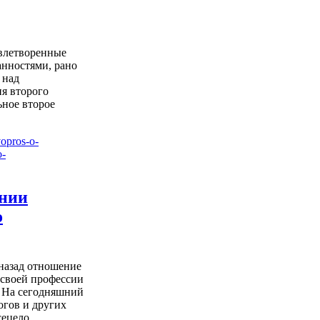
влетворенные
нностями, рано
 над
я второго
ьное второе
ении
о
 назад отношение
 своей профессии
 На сегодняшний
огов и других
ецело ...