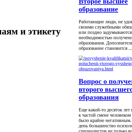
Второе высшее
образование
Работающие люди, не удо
своими служебными обяза
чаям и этикету
или поздно задумываются
необходимостью получени
образования. Дополнител
образование становится ...
Вопрос о получ
второго высшег
образования
Еще какой-то десяток лет
к частой смене человеком
было крайне негативным.
день большинство психол
специалистов не только вс