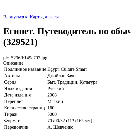
Вернуться к: Карты, атласы
Египет. Путеводитель по обы
(329521)
pic_5296fb149c792.jpg
Описание
Подлинное название
Egypt: Culture Smart
Авторы
Джайлан Заян
Серия
Быт. Традиции. Культура
Язык издания
Русский
Дата издания
2008
Переплёт
Мягкий
Количество страниц
160
Тираж
5000
Формат
70x90/32 (113х165 мм)
Переводчик
А. Шевченко