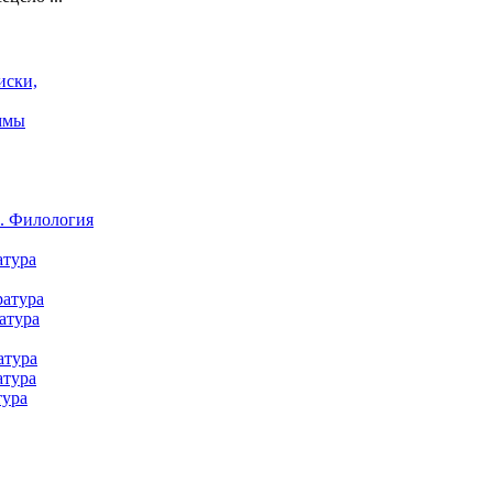
иски,
ммы
а. Филология
атура
ратура
атура
атура
атура
тура